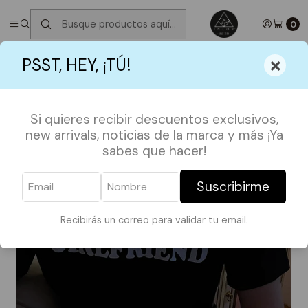
✮ ⋆ ˚｡𖦹 ⋆｡°✩
Próximos Despachos jueves 6 de Agosto
✮ ⋆ ˚｡𖦹 ⋆｡
°✩
0
Inicio
BE MY VALENTINE
Polera I Love My Hot Girlfriend
×
PSST, HEY, ¡TÚ!
Si quieres recibir descuentos exclusivos,
new arrivals, noticias de la marca y más ¡Ya
sabes que hacer!
Suscribirme
Recibirás un correo para validar tu email.