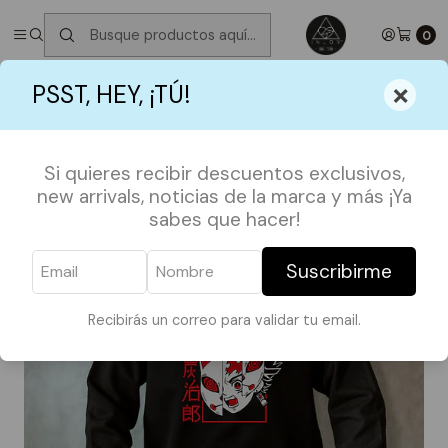
✮ ⋆ ˚｡𖦹 ⋆｡°✩
Próximos Despachos jueves 6 de Agosto
✮ ⋆ ˚｡𖦹 ⋆｡
°✩
0
Inicio
OFERTAS
POLERONES
×
PSST, HEY, ¡TÚ!
Pullover TALLA M Demon Slayer OFERTA
Si quieres recibir descuentos exclusivos,
new arrivals, noticias de la marca y más ¡Ya
sabes que hacer!
Suscribirme
Recibirás un correo para validar tu email.