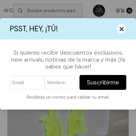
✮ ⋆ ˚｡𖦹 ⋆｡°✩
Próximos Despachos martes 11 de Agosto
✮ ⋆ ˚｡𖦹
⋆｡°✩
0
Inicio
OFERTAS
ACCESORIOS
Aro Dinosaurio amarillo
×
PSST, HEY, ¡TÚ!
Si quieres recibir descuentos exclusivos,
new arrivals, noticias de la marca y más ¡Ya
sabes que hacer!
Suscribirme
Recibirás un correo para validar tu email.