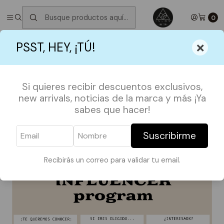
✮ ⋆ ˚｡𖦹 ⋆｡°✩
Próximos Despachos jueves 6 de Agosto
✮ ⋆ ˚｡𖦹 ⋆｡
°✩
0
Inicio
INFLUENCER PROGRAM
×
PSST, HEY, ¡TÚ!
INFLUENCER PROGRAM
Si quieres recibir descuentos exclusivos,
new arrivals, noticias de la marca y más ¡Ya
sabes que hacer!
Hola bby! si llegaste hasta aquí es porque te
Suscribirme
interesa trabajar con nosotras ❤️
Recibirás un correo para validar tu email.