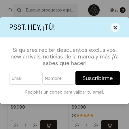
✮ ⋆ ˚｡𖦹 ⋆｡°✩
Próximos Despachos martes 11 de Agosto
✮ ⋆ ˚｡𖦹
⋆｡°✩
0
Inicio
TOTE BAGS
TOTE FRASES
×
PSST, HEY, ¡TÚ!
TOTE FRASES
Si quieres recibir descuentos exclusivos,
muestra de 208 productos
new arrivals, noticias de la marca y más ¡Ya
sabes que hacer!
ORDENAR POR
Suscribirme
Recibirás un correo para validar tu email.
Totebag Nasa
Totebag Nasa
$9.990
$9.990
5.0
Cantidad
Cantidad