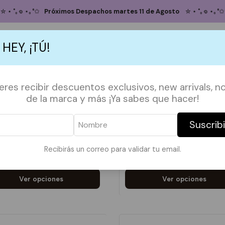
Inicio
POLERAS
SUMMER 24
✮ ⋆ ˚｡𖦹 ⋆｡°✩
Próximos Despachos martes 11 de Agosto
✮ ⋆ ˚｡𖦹 ⋆｡°✩
SUMMER 24
 HEY, ¡TÚ!
S
ACCESORIOS
POLERAS
POLERONES
TAZAS
PAPELERÍA &
ieres recibir descuentos exclusivos, new arrivals, no
de la marca y más ¡Ya sabes que hacer!
Suscrib
 HIBISCO NARANJO
TOP EXPRESSO MARTIN
Recibirás un correo para validar tu email.
990
$14.990
Ver opciones
Ver opciones