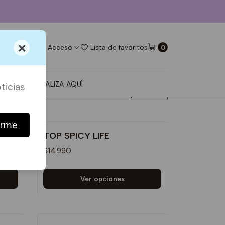
×
Acceso
Lista de favoritos
0
ORDENAR POR
 DECO
PERSONALIZA AQUÍ
ticias
irme
I
TOP SPICY LIFE
$14.990
Ver opciones