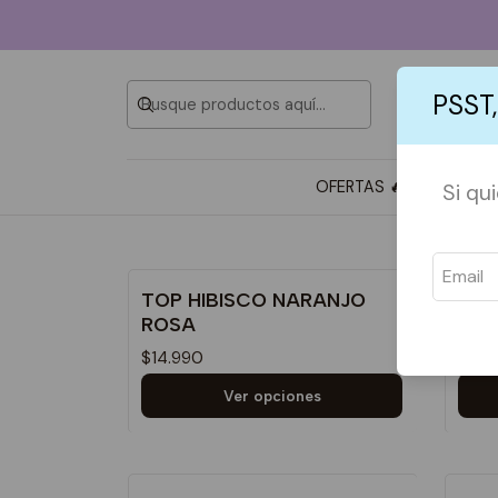
PSST,
muestra de 21 productos
OFERTAS 🔥
TOTE BAG
Si qu
TOP HIBISCO NARANJO
TOP
ROSA
$14.
$14.990
Ver opciones