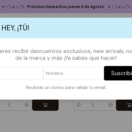
Inicio
TAZAS
VASOS VIDRIO
✮ ⋆ ˚｡𖦹 ⋆｡°✩
Próximos Despachos jueves 6 de Agosto
✮ ⋆ ˚｡𖦹 ⋆｡°✩
VASOS VIDRIO
 HEY, ¡TÚ!
S
ACCESORIOS
POLERAS
POLERONES
TAZAS
PAPELERÍA &
ieres recibir descuentos exclusivos, new arrivals, no
de la marca y más ¡Ya sabes que hacer!
Suscrib
o Vidrio Bamboo y
Vaso Vidrio Bamboo y
illa The Grinch Pink
bombilla Halloween cuti
Recibirás un correo para validar tu email.
990
$12.990
idad
Cantidad