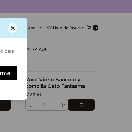
×
Acceso
Lista de favoritos
0
ORDENAR POR
 DECO
PERSONALIZA AQUÍ
ticias
irme
Vaso Vidrio Bamboo y
e
bombilla Gato Fantasma
$12.990
Cantidad