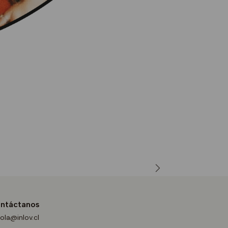
ntáctanos
ola@inlov.cl