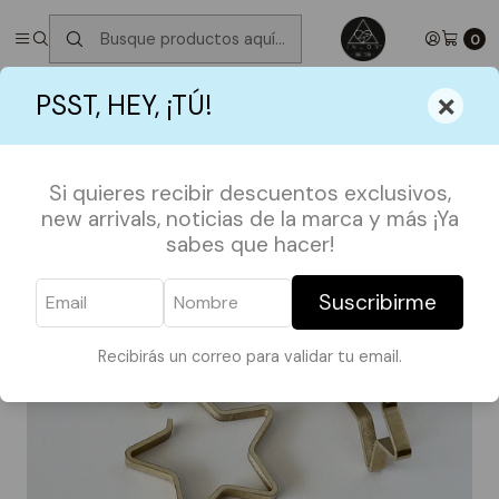
✮ ⋆ ˚｡𖦹 ⋆｡°✩
Próximos Despachos jueves 6 de Agosto
✮ ⋆ ˚｡𖦹 ⋆｡
°✩
0
Inicio
ACCESORIOS
AROS Y COLLARES
Aro Estrellas
×
PSST, HEY, ¡TÚ!
Si quieres recibir descuentos exclusivos,
new arrivals, noticias de la marca y más ¡Ya
sabes que hacer!
Suscribirme
Recibirás un correo para validar tu email.