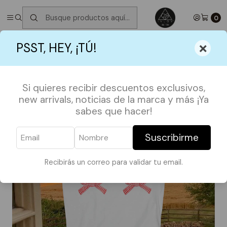
✮ ⋆ ˚｡𖦹 ⋆｡°✩
Próximos Despachos jueves 6 de Agosto
✮ ⋆ ˚｡𖦹 ⋆｡
°✩
0
Inicio
POLERAS
GIRLHOOD
BABY TEE LAZOS ROJO
×
PSST, HEY, ¡TÚ!
Si quieres recibir descuentos exclusivos,
new arrivals, noticias de la marca y más ¡Ya
sabes que hacer!
Suscribirme
Recibirás un correo para validar tu email.