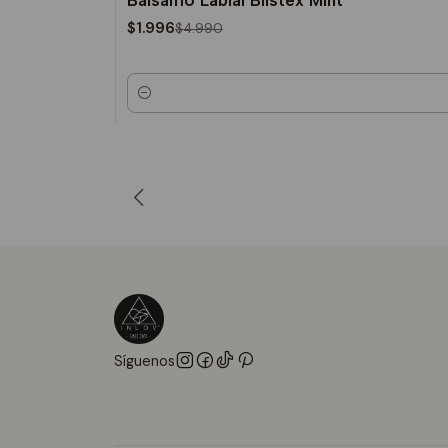
Bálsamo Labial Blistex Mint
-60%
$1.996
$4.990
Cantidad
Síguenos