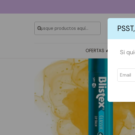
PSST,
OFERTAS 🔥
TOTE BAG
Si qu