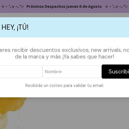
Inicio
ACCESORIOS
BEAUTY
Bálsamo Labial Blistex Medicated
✮ ⋆ ˚｡𖦹 ⋆｡°✩
Próximos Despachos jueves 6 de Agosto
✮ ⋆ ˚｡𖦹 ⋆｡°✩
Bálsamo Labial
 HEY, ¡TÚ!
Agregar
Cantidad
S
ACCESORIOS
POLERAS
POLERONES
TAZAS
PAPELERÍA &
ieres recibir descuentos exclusivos, new arrivals, no
|
de la marca y más ¡Ya sabes que hacer!
Mostrar stock de ubicaci
Suscrib
COMPARTIR
Recibirás un correo para validar tu email.