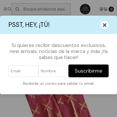
✮ ⋆ ˚｡𖦹 ⋆｡°✩
Próximos Despachos martes 11 de Agosto
✮ ⋆ ˚｡𖦹
⋆｡°✩
0
Inicio
ACCESORIOS
CALCETINES
×
PSST, HEY, ¡TÚ!
Calcetín corto Harry Potter Varita
Si quieres recibir descuentos exclusivos,
new arrivals, noticias de la marca y más ¡Ya
sabes que hacer!
Suscribirme
Recibirás un correo para validar tu email.