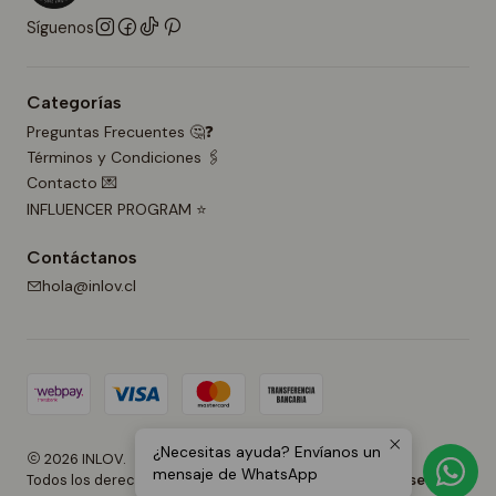
Síguenos
Categorías
Preguntas Frecuentes 🤔❓
Términos y Condiciones 🖇️
Contacto 💌
INFLUENCER PROGRAM ⭐
Contáctanos
hola@inlov.cl
¿Necesitas ayuda? Envíanos un
2026 INLOV.
mensaje de WhatsApp
Todos los derechos reservados.
Desarrollado por Jumpseller
.