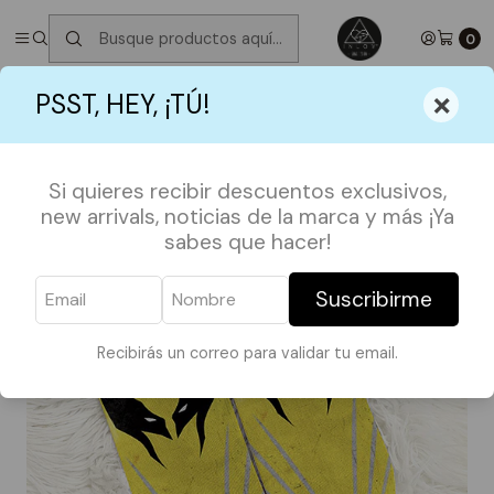
✮ ⋆ ˚｡𖦹 ⋆｡°✩
Próximos Despachos jueves 6 de Agosto
✮ ⋆ ˚｡𖦹 ⋆｡
°✩
0
Inicio
ACCESORIOS
CALCETINES
Calcetín Wolverine
×
PSST, HEY, ¡TÚ!
Si quieres recibir descuentos exclusivos,
new arrivals, noticias de la marca y más ¡Ya
sabes que hacer!
Suscribirme
Recibirás un correo para validar tu email.