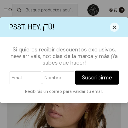
✮ ⋆ ˚｡𖦹 ⋆｡°✩
Próximos Despachos martes 11 de Agosto
✮ ⋆ ˚｡𖦹
⋆｡°✩
0
Inicio
ACCESORIOS
PELO
Cintillo Elastico
×
PSST, HEY, ¡TÚ!
Si quieres recibir descuentos exclusivos,
new arrivals, noticias de la marca y más ¡Ya
sabes que hacer!
Suscribirme
Recibirás un correo para validar tu email.