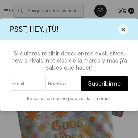
✮ ⋆ ˚｡𖦹 ⋆｡°✩
Próximos Despachos martes 11 de Agosto
✮ ⋆ ˚｡𖦹
⋆｡°✩
0
Inicio
ACCESORIOS
Cosmetiquero Good Vibes
×
PSST, HEY, ¡TÚ!
Si quieres recibir descuentos exclusivos,
new arrivals, noticias de la marca y más ¡Ya
sabes que hacer!
Suscribirme
Recibirás un correo para validar tu email.