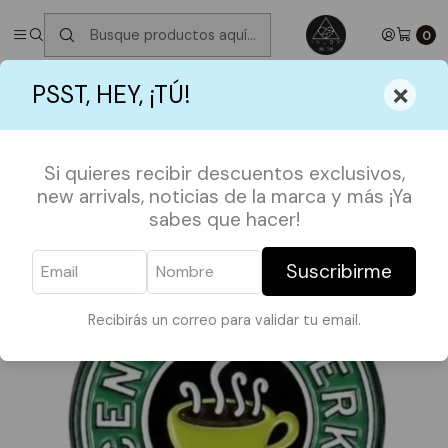
✮ ⋆ ˚｡𖦹 ⋆｡°✩
Próximos Despachos martes 11 de Agosto
✮ ⋆ ˚｡𖦹
⋆｡°✩
0
Inicio
SHOP BY FANDOMS
FRIENDS TV SHOW
×
PSST, HEY, ¡TÚ!
Pin Central Perk
Si quieres recibir descuentos exclusivos,
new arrivals, noticias de la marca y más ¡Ya
sabes que hacer!
Suscribirme
Recibirás un correo para validar tu email.