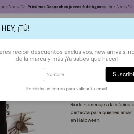
Inicio
POLERAS
HALLOWEEN
Polera Halloween Buffy
✮ ⋆ ˚｡𖦹 ⋆｡°✩
Próximos Despachos jueves 6 de Agosto
✮ ⋆ ˚｡𖦹 ⋆｡°✩
Polera Hallowe
 HEY, ¡TÚ!
5.0
3 reseñas
S
ACCESORIOS
POLERAS
POLERONES
TAZAS
PAPELERÍA &
ieres recibir descuentos exclusivos, new arrivals, no
TALLA
de la marca y más ¡Ya sabes que hacer!
xs
S
M
L
Suscrib
Agregar
Cantidad
Recibirás un correo para validar tu email.
DESCRIPCIÓN:
Rinde homenaje a la icónica 
perfecta para quienes aman 
en Halloween.