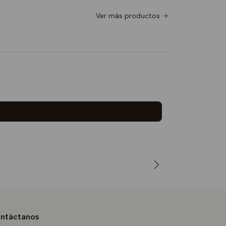
Ver más productos
Polera T
$16.990
ntáctanos