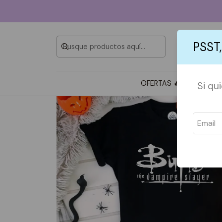
PSST,
OFERTAS 🔥
TOTE BAG
Si qu