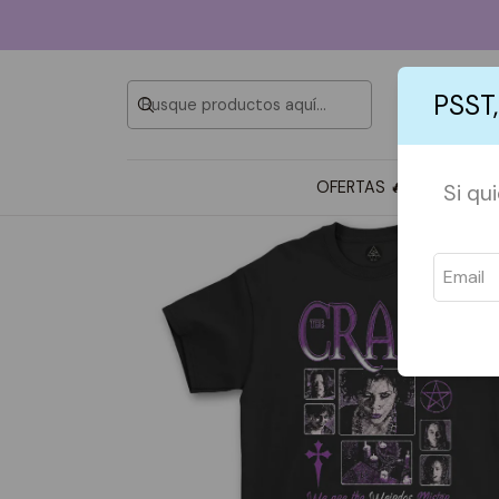
PSST,
OFERTAS 🔥
TOTE BAG
Si qu