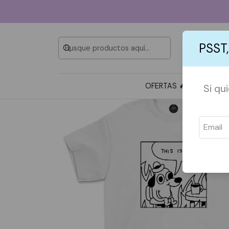
PSST,
OFERTAS 🔥
TOTE BAG
Si qu