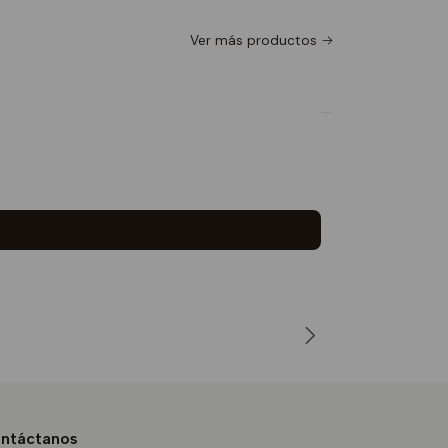
Ver más productos
Polera D
$16.990
ntáctanos