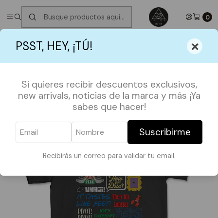
✮ ⋆ ˚｡𖦹 ⋆｡°✩
Próximos Despachos jueves 6 de Agosto
✮ ⋆ ˚｡𖦹 ⋆｡
°✩
0
Inicio
POLERAS
SERIES Y PELIS
Polera Friends Frases
×
PSST, HEY, ¡TÚ!
Si quieres recibir descuentos exclusivos,
new arrivals, noticias de la marca y más ¡Ya
sabes que hacer!
Suscribirme
Recibirás un correo para validar tu email.