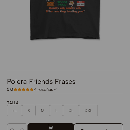
Polera Friends Frases
5.0
4 reseñas
TALLA
xs
S
M
L
XL
XXL