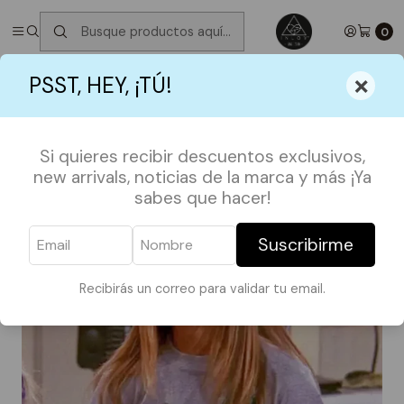
✮ ⋆ ˚｡𖦹 ⋆｡°✩
Próximos Despachos jueves 6 de Agosto
✮ ⋆ ˚｡𖦹 ⋆｡
°✩
0
Inicio
POLERAS
SERIES Y PELIS
Polera Girls Friends
×
PSST, HEY, ¡TÚ!
Si quieres recibir descuentos exclusivos,
new arrivals, noticias de la marca y más ¡Ya
sabes que hacer!
Suscribirme
Recibirás un correo para validar tu email.