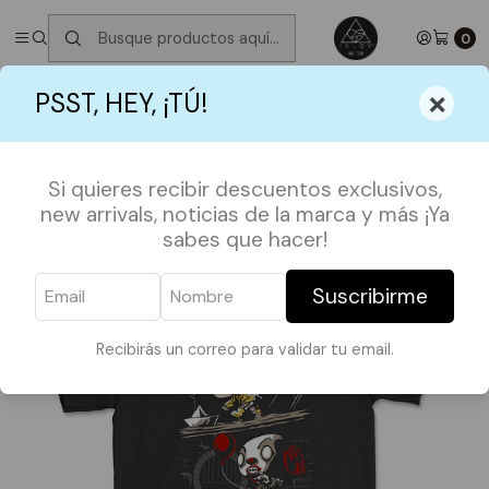
✮ ⋆ ˚｡𖦹 ⋆｡°✩
Próximos Despachos martes 11 de Agosto
✮ ⋆ ˚｡𖦹
⋆｡°✩
0
Inicio
POLERAS
HALLOWEEN
Polera Funko It
×
PSST, HEY, ¡TÚ!
Si quieres recibir descuentos exclusivos,
new arrivals, noticias de la marca y más ¡Ya
sabes que hacer!
Suscribirme
Recibirás un correo para validar tu email.