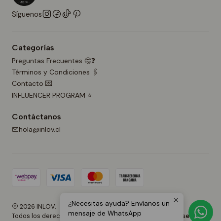
Síguenos
Categorías
Preguntas Frecuentes 🤔❓
Términos y Condiciones 🖇️
Contacto 💌
INFLUENCER PROGRAM ⭐
Contáctanos
hola@inlov.cl
¿Necesitas ayuda? Envíanos un
2026 INLOV.
mensaje de WhatsApp
Todos los derechos reservados.
Desarrollado por Jumpseller
.