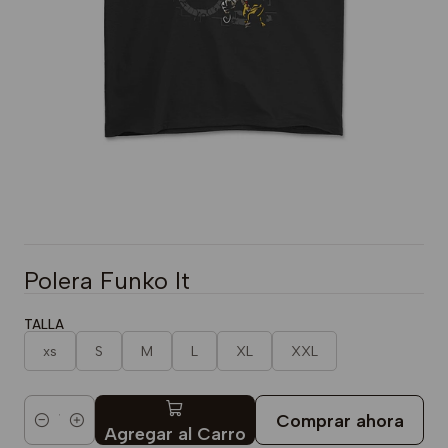
Polera Funko It
TALLA
xs
S
M
L
XL
XXL
Comprar ahora
Cantidad
Agregar al Carro