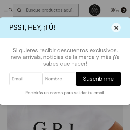
✮ ⋆ ˚｡𖦹 ⋆｡°✩
Próximos Despachos martes 11 de Agosto
✮ ⋆ ˚｡𖦹
⋆｡°✩
0
Inicio
POLERAS
8M 💜
Polera GRL PWR
×
PSST, HEY, ¡TÚ!
Si quieres recibir descuentos exclusivos,
new arrivals, noticias de la marca y más ¡Ya
sabes que hacer!
Suscribirme
Recibirás un correo para validar tu email.