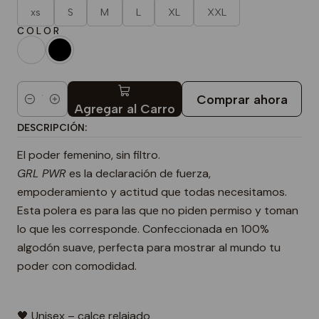
xs
S
M
L
XL
XXL
C O L O R
Comprar ahora
Cantidad
Agregar al Carro
DESCRIPCIÓN:
El poder femenino, sin filtro.
GRL PWR
es la declaración de fuerza,
empoderamiento y actitud que todas necesitamos.
Esta polera es para las que no piden permiso y toman
lo que les corresponde. Confeccionada en 100%
algodón suave, perfecta para mostrar al mundo tu
poder con comodidad.
🖤 Unisex – calce relajado