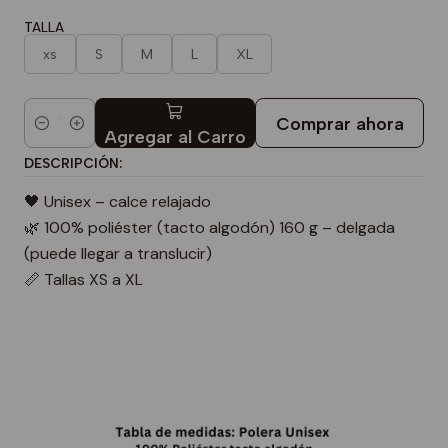
TALLA
xs
S
M
L
XL
Comprar ahora
Cantidad
Agregar al Carro
DESCRIPCIÓN:
🖤 Unisex – calce relajado
🌿 100% poliéster (tacto algodón) 160 g – delgada
(puede llegar a translucir)
📏 Tallas XS a XL