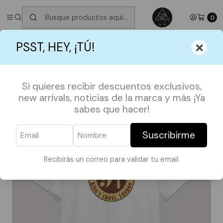
✮ ⋆ ˚｡𖦹 ⋆｡°✩
Próximos Despachos martes 11 de Agosto
✮ ⋆ ˚｡𖦹
⋆｡°✩
0
Inicio
POLERAS
HARRY POTTER
×
PSST, HEY, ¡TÚ!
Polera Harry Potter / Plataforma 9 3/4
Si quieres recibir descuentos exclusivos,
new arrivals, noticias de la marca y más ¡Ya
sabes que hacer!
Suscribirme
Recibirás un correo para validar tu email.