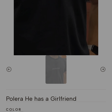
Polera He has a Girlfriend
C O L O R