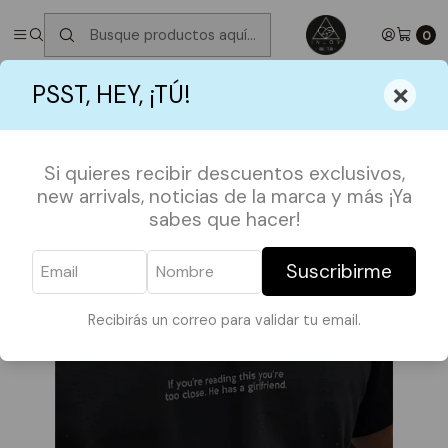
✮ ⋆ ˚｡𖦹 ⋆｡°✩
Próximos Despachos martes 11 de Agosto
✮ ⋆ ˚｡𖦹
⋆｡°✩
0
Inicio
BE MY VALENTINE
Polera He has a Girlfriend
×
PSST, HEY, ¡TÚ!
Si quieres recibir descuentos exclusivos,
new arrivals, noticias de la marca y más ¡Ya
sabes que hacer!
Suscribirme
Recibirás un correo para validar tu email.