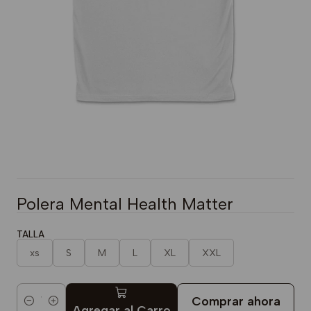
Polera Mental Health Matter
TALLA
xs
S
M
L
XL
XXL
Comprar ahora
Cantidad
Agregar al Carro