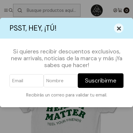
✮ ⋆ ˚｡𖦹 ⋆｡°✩
Próximos Despachos jueves 6 de Agosto
✮ ⋆ ˚｡𖦹 ⋆｡
°✩
0
Inicio
POLERAS
JOY COLLECTION
×
PSST, HEY, ¡TÚ!
Polera Mental Health Matter
Si quieres recibir descuentos exclusivos,
new arrivals, noticias de la marca y más ¡Ya
sabes que hacer!
Suscribirme
Recibirás un correo para validar tu email.