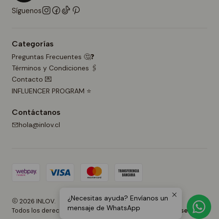
Síguenos
Categorías
Preguntas Frecuentes 🤔❓
Términos y Condiciones 🖇️
Contacto 💌
INFLUENCER PROGRAM ⭐
Contáctanos
hola@inlov.cl
¿Necesitas ayuda? Envíanos un
2026 INLOV.
mensaje de WhatsApp
Todos los derechos reservados.
Desarrollado por Jumpseller
.