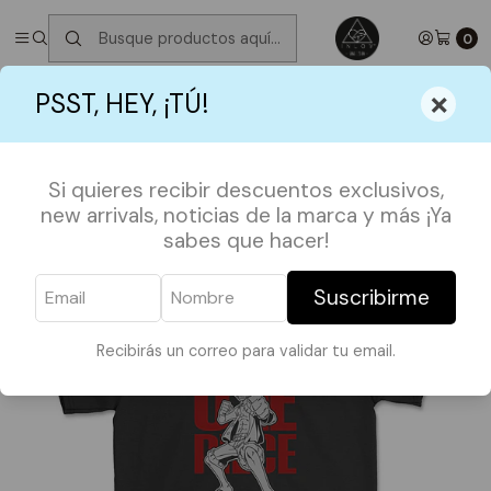
✮ ⋆ ˚｡𖦹 ⋆｡°✩
Próximos Despachos jueves 6 de Agosto
✮ ⋆ ˚｡𖦹 ⋆｡
°✩
0
Inicio
POLERAS
ANIME
Polera One Piece
×
PSST, HEY, ¡TÚ!
Si quieres recibir descuentos exclusivos,
new arrivals, noticias de la marca y más ¡Ya
sabes que hacer!
Suscribirme
Recibirás un correo para validar tu email.