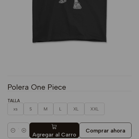
Polera One Piece
TALLA
xs
S
M
L
XL
XXL
Comprar ahora
Cantidad
Agregar al Carro