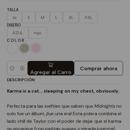
TALLA
xs
S
M
L
XL
XXL
DISEÑO
AZUL
rojo
C O L O R
Comprar ahora
Cantidad
Agregar al Carro
DESCRIPCIÓN:
Karma is a cat… sleeping on my chest, obviously.
Perfecta para las swifties que saben que
Midnights
no
solo fue un álbum, ¡fue una era! Esta polera combina el
lado chill de Taylor con el poder de dejar que el karma
se encargue (con patitas suaves y mirada juzgona).