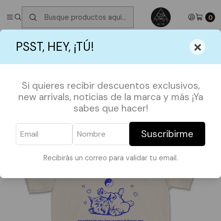
✮ ⋆ ˚｡𖦹 ⋆｡°✩
Próximos Despachos martes 11 de Agosto
✮ ⋆ ˚｡𖦹
⋆｡°✩
0
Inicio
POLERAS
MUSICA
×
PSST, HEY, ¡TÚ!
Polera Karma is a Cat Taylor Swift
Si quieres recibir descuentos exclusivos,
new arrivals, noticias de la marca y más ¡Ya
sabes que hacer!
Suscribirme
Recibirás un correo para validar tu email.