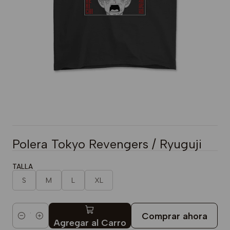
Polera Tokyo Revengers / Ryuguji
TALLA
S
M
L
XL
Comprar ahora
Cantidad
Agregar al Carro