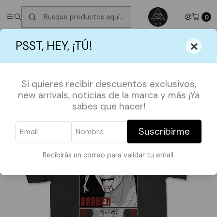
✮ ⋆ ˚｡𖦹 ⋆｡°✩
Próximos Despachos martes 11 de Agosto
✮ ⋆ ˚｡𖦹
⋆｡°✩
0
Inicio
POLERAS
ANIME
Polera Tokyo Revengers / Ryuguji
×
PSST, HEY, ¡TÚ!
Si quieres recibir descuentos exclusivos,
new arrivals, noticias de la marca y más ¡Ya
sabes que hacer!
Suscribirme
Recibirás un correo para validar tu email.