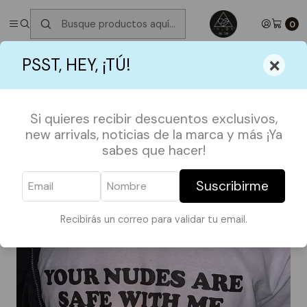
✮ ⋆ ˚｡𖦹 ⋆｡°✩
Próximos Despachos martes 11 de Agosto
✮ ⋆ ˚｡𖦹
⋆｡°✩
0
Inicio
POLERAS
Polera Safe with me - TALLA M
×
PSST, HEY, ¡TÚ!
Si quieres recibir descuentos exclusivos,
new arrivals, noticias de la marca y más ¡Ya
sabes que hacer!
Suscribirme
Recibirás un correo para validar tu email.