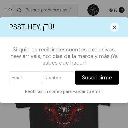
✮ ⋆ ˚｡𖦹 ⋆｡°✩
Próximos Despachos martes 11 de Agosto
✮ ⋆ ˚｡𖦹
⋆｡°✩
0
Inicio
POLERAS
SUPER HEROES
Polera Spiderman
×
PSST, HEY, ¡TÚ!
Si quieres recibir descuentos exclusivos,
new arrivals, noticias de la marca y más ¡Ya
sabes que hacer!
Suscribirme
Recibirás un correo para validar tu email.