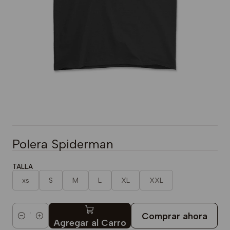
Polera Spiderman
TALLA
xs
S
M
L
XL
XXL
Comprar ahora
Cantidad
Agregar al Carro