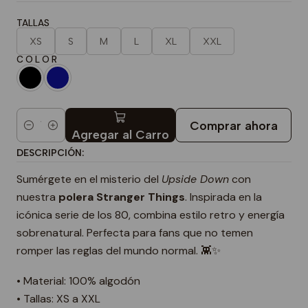
TALLAS
XS
S
M
L
XL
XXL
C O L O R
Comprar ahora
Cantidad
Agregar al Carro
DESCRIPCIÓN:
Sumérgete en el misterio del
Upside Down
con
nuestra
polera Stranger Things
. Inspirada en la
icónica serie de los 80, combina estilo retro y energía
sobrenatural. Perfecta para fans que no temen
romper las reglas del mundo normal. 👾✨
• Material: 100% algodón
• Tallas: XS a XXL