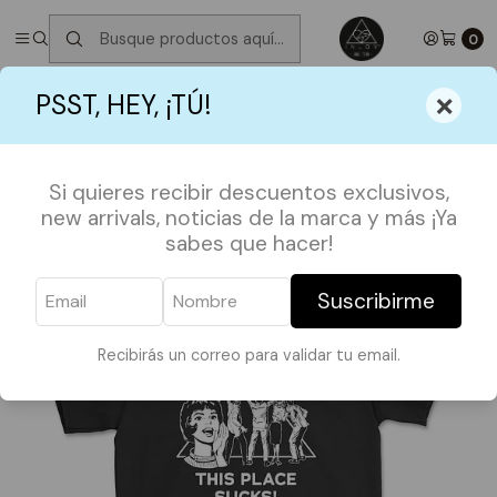
✮ ⋆ ˚｡𖦹 ⋆｡°✩
Próximos Despachos jueves 6 de Agosto
✮ ⋆ ˚｡𖦹 ⋆｡
°✩
0
Inicio
SHOP BY FANDOMS
STRANGER THINGS
×
PSST, HEY, ¡TÚ!
Polera Stranger Beam Me Up
Si quieres recibir descuentos exclusivos,
new arrivals, noticias de la marca y más ¡Ya
sabes que hacer!
Suscribirme
Recibirás un correo para validar tu email.