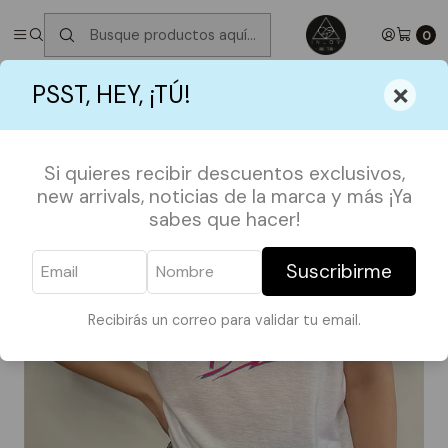
✮ ⋆ ˚｡𖦹 ⋆｡°✩
Próximos Despachos martes 11 de Agosto
✮ ⋆ ˚｡𖦹
⋆｡°✩
0
Inicio
POLERAS
SERIES Y PELIS
×
PSST, HEY, ¡TÚ!
Polera Stranger Things / Dustin Retro
Si quieres recibir descuentos exclusivos,
new arrivals, noticias de la marca y más ¡Ya
sabes que hacer!
Suscribirme
Recibirás un correo para validar tu email.