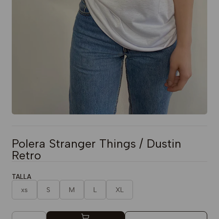
Polera Stranger Things / Dustin
Retro
TALLA
xs
S
M
L
XL