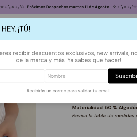
cio
POLERAS
SERIES Y PELIS
Polera Stranger Things / Eleven Cab
✮ ⋆ ˚｡𖦹 ⋆｡°✩
Próximos Despachos martes 11 de Agosto
✮ ⋆ ˚｡𖦹 ⋆｡°✩
Polera Strange
 HEY, ¡TÚ!
Cabeza
S
ACCESORIOS
POLERAS
POLERONES
TAZAS
PAPELERÍA &
ieres recibir descuentos exclusivos, new arrivals, no
TALLA
de la marca y más ¡Ya sabes que hacer!
S
M
L
XL
Suscrib
Agregar
Cantidad
Recibirás un correo para validar tu email.
DESCRIPCIÓN:
Materialidad
:
50 % Algodón
Revisa la tabla de medidas e