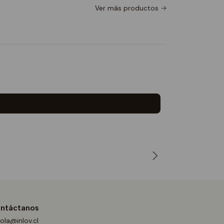
Ver más productos
Polera El
$16.9
desde
ntáctanos
ola@inlov.cl