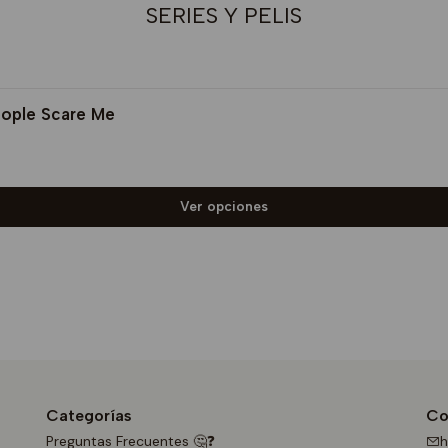
SERIES Y PELIS
eople Scare Me
Ver opciones
Categorías
Co
Preguntas Frecuentes 🤔❓
h