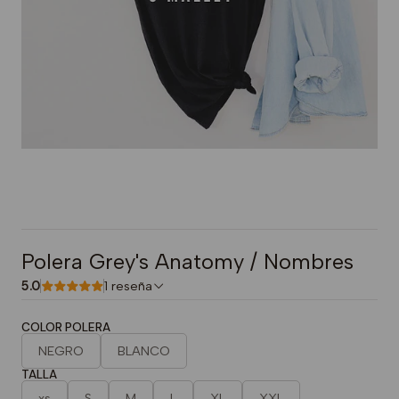
Polera Grey's Anatomy / Nombres
5.0
1 reseña
COLOR POLERA
NEGRO
BLANCO
TALLA
xs
S
M
L
XL
XXL