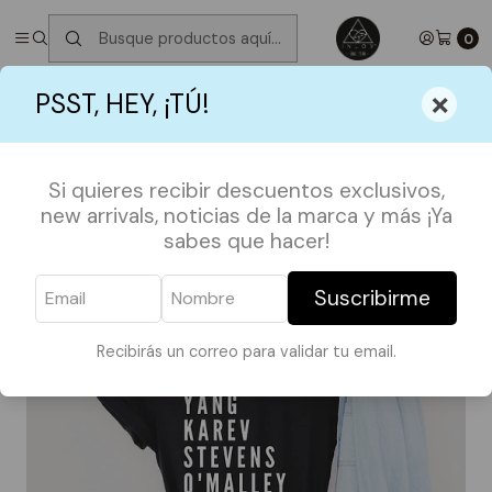
✮ ⋆ ˚｡𖦹 ⋆｡°✩
Próximos Despachos martes 11 de Agosto
✮ ⋆ ˚｡𖦹
⋆｡°✩
0
Inicio
POLERAS
SERIES Y PELIS
×
PSST, HEY, ¡TÚ!
Polera Grey's Anatomy / Nombres
Si quieres recibir descuentos exclusivos,
new arrivals, noticias de la marca y más ¡Ya
sabes que hacer!
Suscribirme
Recibirás un correo para validar tu email.