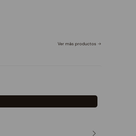
Ver más productos
Polera Lo
No dispon
$15.990