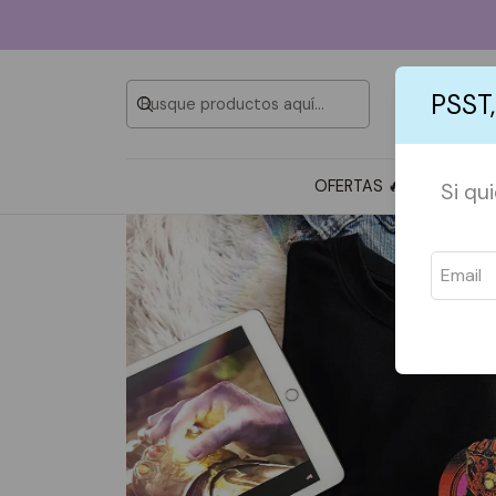
PSST,
OFERTAS 🔥
TOTE BAG
Si qu