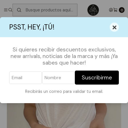
✮ ⋆ ˚｡𖦹 ⋆｡°✩
Próximos Despachos jueves 6 de Agosto
✮ ⋆ ˚｡𖦹 ⋆｡
°✩
0
Inicio
POLERAS
SERIES Y PELIS
Polera Salem Queen
×
PSST, HEY, ¡TÚ!
Si quieres recibir descuentos exclusivos,
new arrivals, noticias de la marca y más ¡Ya
sabes que hacer!
Suscribirme
Recibirás un correo para validar tu email.