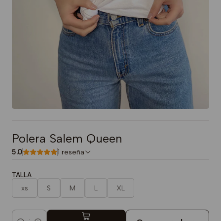
Polera Salem Queen
5.0
1 reseña
TALLA
xs
S
M
L
XL