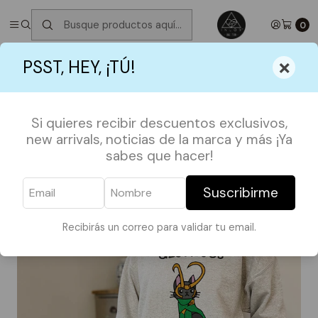
✮ ⋆ ˚｡𖦹 ⋆｡°✩
Próximos Despachos jueves 6 de Agosto
✮ ⋆ ˚｡𖦹 ⋆｡
°✩
0
Inicio
SHOP BY FANDOMS
SUPERHEROES
×
PSST, HEY, ¡TÚ!
Polerón Loki Cat Marvel
Si quieres recibir descuentos exclusivos,
new arrivals, noticias de la marca y más ¡Ya
sabes que hacer!
Suscribirme
Recibirás un correo para validar tu email.