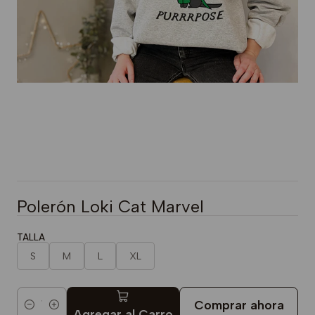
Polerón Loki Cat Marvel
TALLA
S
M
L
XL
Comprar ahora
Cantidad
Agregar al Carro