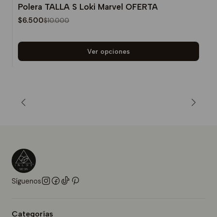
Polera TALLA S Loki Marvel OFERTA
-35%
$6.500
$10.000
Ver opciones
Síguenos
Categorías