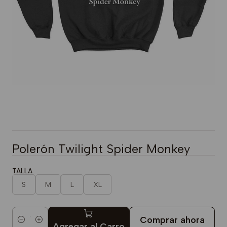
Polerón Twilight Spider Monkey
TALLA
S
M
L
XL
Comprar ahora
Cantidad
Agregar al Carro