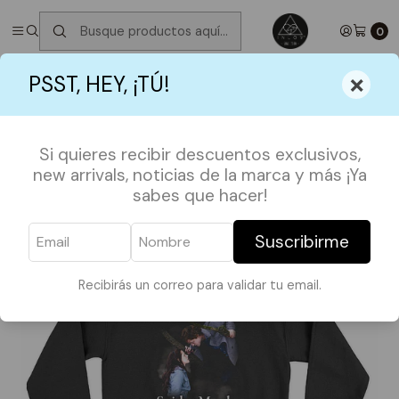
✮ ⋆ ˚｡𖦹 ⋆｡°✩
Próximos Despachos martes 11 de Agosto
✮ ⋆ ˚｡𖦹
⋆｡°✩
0
Inicio
SHOP BY FANDOMS
TWILIGHT
×
PSST, HEY, ¡TÚ!
Polerón Twilight Spider Monkey
Si quieres recibir descuentos exclusivos,
new arrivals, noticias de la marca y más ¡Ya
sabes que hacer!
Suscribirme
Recibirás un correo para validar tu email.