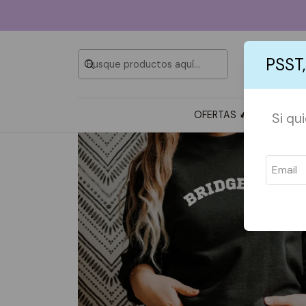
PSST,
OFERTAS 🔥
TOTE BAG
Si qu