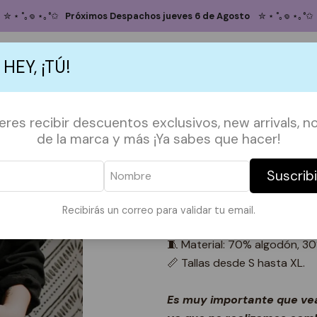
Inicio
POLERONES
Pullover Bridgerton negro
✮ ⋆ ˚｡𖦹 ⋆｡°✩
Próximos Despachos jueves 6 de Agosto
✮ ⋆ ˚｡𖦹 ⋆｡°✩
Pullover Bridg
 HEY, ¡TÚ!
TALLA
S
ACCESORIOS
POLERAS
POLERONES
TAZAS
PAPELERÍA &
ieres recibir descuentos exclusivos, new arrivals, no
S
M
L
XL
de la marca y más ¡Ya sabes que hacer!
Agregar
Suscrib
Cantidad
DESCRIPCIÓN:
Recibirás un correo para validar tu email.
💼 Diseño original INLOV
🧵 Material: 70% algodón, 30
📏 Tallas desde S hasta XL.
Es muy importante que vea