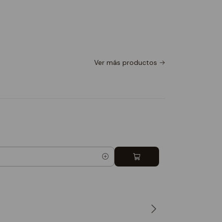
Ver más productos
Totebag 
$9.990
5.0
Cantidad