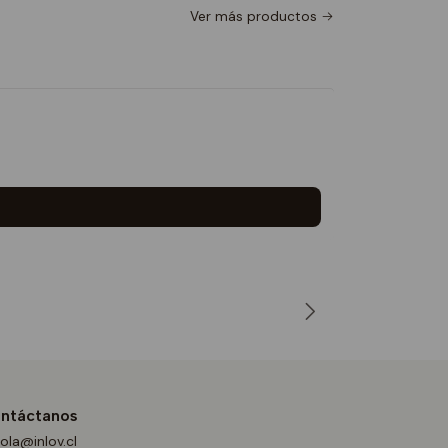
Ver más productos
PULLOVE
$29.990
5.0
ntáctanos
ola@inlov.cl