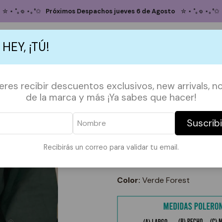
Inicio
POLERONES
OFERTA PULLOVER CENTRAL PERK
✮ ⋆ ˚｡𖦹 ⋆｡°✩
Próximos Despachos jueves 6 de Agosto
✮ ⋆ ˚｡𖦹 ⋆｡°✩
OFERTA PULL
 HEY, ¡TÚ!
TALLA
S
ACCESORIOS
POLERAS
POLERONES
TAZAS
PAPELERÍA &
ieres recibir descuentos exclusivos, new arrivals, no
L
XL
de la marca y más ¡Ya sabes que hacer!
Agregar
Suscrib
Cantidad
DESCRIPCIÓN:
Recibirás un correo para validar tu email.
Materialidad
100% Algodón
Color:
Verde Forest