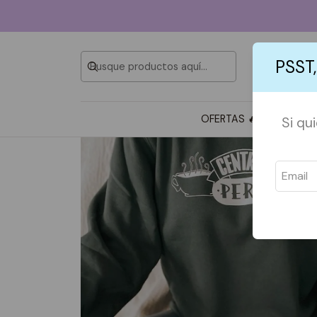
PSST,
OFERTAS 🔥
TOTE BAG
Si qu