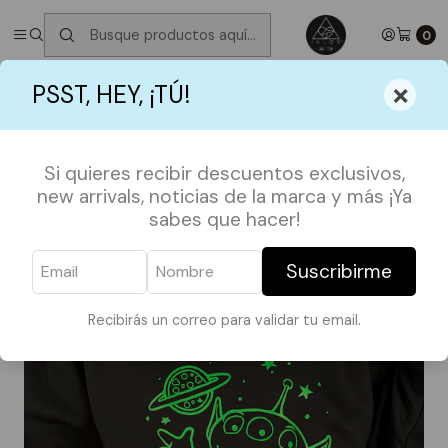
✮ ⋆ ˚｡𖦹 ⋆｡°✩
Próximos Despachos martes 11 de Agosto
✮ ⋆ ˚｡𖦹
⋆｡°✩
0
Inicio
POLERONES
PELICULAS Y SERIES
×
PSST, HEY, ¡TÚ!
PULLOVER PIZZA PLANET
Si quieres recibir descuentos exclusivos,
new arrivals, noticias de la marca y más ¡Ya
sabes que hacer!
Suscribirme
Recibirás un correo para validar tu email.