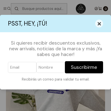
✮ ⋆ ˚｡𖦹 ⋆｡°✩
Próximos Despachos jueves 6 de Agosto
✮ ⋆ ˚｡𖦹 ⋆｡
°✩
0
Inicio
SHOP BY FANDOMS
WITCHCRAFT & WIZARDRY
×
PSST, HEY, ¡TÚ!
PULLOVER RAVENCLAW QUIDDITCH
Si quieres recibir descuentos exclusivos,
new arrivals, noticias de la marca y más ¡Ya
sabes que hacer!
Suscribirme
Recibirás un correo para validar tu email.