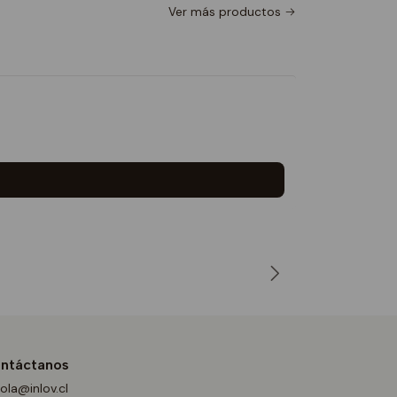
Ver más productos
PULLOVE
$29.990
5.0
ntáctanos
ola@inlov.cl