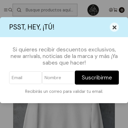
✮ ⋆ ˚｡𖦹 ⋆｡°✩
Próximos Despachos jueves 6 de Agosto
✮ ⋆ ˚｡𖦹 ⋆｡
°✩
0
Inicio
POLERONES
FRASES Y MÁS
×
PSST, HEY, ¡TÚ!
Pullover do whatever you want
Si quieres recibir descuentos exclusivos,
new arrivals, noticias de la marca y más ¡Ya
sabes que hacer!
Suscribirme
Recibirás un correo para validar tu email.