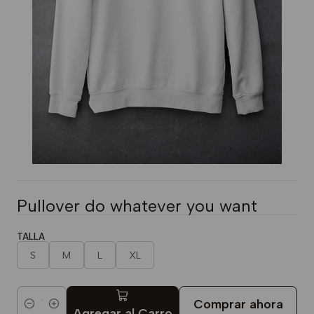
Pullover do whatever you want
TALLA
S
M
L
XL
Comprar ahora
Cantidad
Agregar al Carro