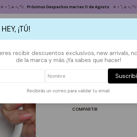
Inicio
TAZAS
FRASES
Tazón Cozy
✮ ⋆ ˚｡𖦹 ⋆｡°✩
Próximos Despachos martes 11 de Agosto
✮ ⋆ ˚｡𖦹 ⋆｡°✩
Tazón Cozy
 HEY, ¡TÚ!
Agregar
Cantidad
S
ACCESORIOS
POLERAS
POLERONES
TAZAS
PAPELERÍA &
ieres recibir descuentos exclusivos, new arrivals, no
DESCRIPCIÓN:
de la marca y más ¡Ya sabes que hacer!
Tazón de cerámica, 11 oz.
Apto para microondas y lavava
Suscrib
|
Recibirás un correo para validar tu email.
Mostrar stock de ubicaci
COMPARTIR