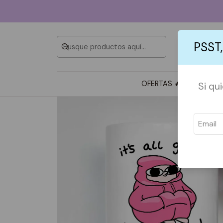
PSST,
OFERTAS 🔥
TOTE BAG
Si qu