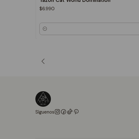
Tazón Cat World Domination
$6.990
Cantidad
Síguenos