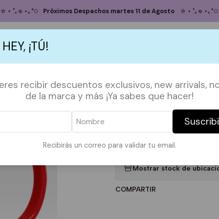
Inicio
TAZAS
FECHAS ESPECIALES
Tazón Star Wars / Dead Star
✮ ⋆ ˚｡𖦹 ⋆｡°✩
Próximos Despachos martes 11 de Agosto
✮ ⋆ ˚｡𖦹 ⋆｡°✩
Tazón Star War
 HEY, ¡TÚ!
5.0
2 reseñas
Agregar
S
ACCESORIOS
POLERAS
POLERONES
TAZAS
PAPELERÍA &
ieres recibir descuentos exclusivos, new arrivals, no
Cantidad
de la marca y más ¡Ya sabes que hacer!
DESCRIPCIÓN:
Suscrib
Tazón de cerámica, 11 oz
Apto para microondas y lavava
Recibirás un correo para validar tu email.
|
Mostrar stock de ubicaci
COMPARTIR