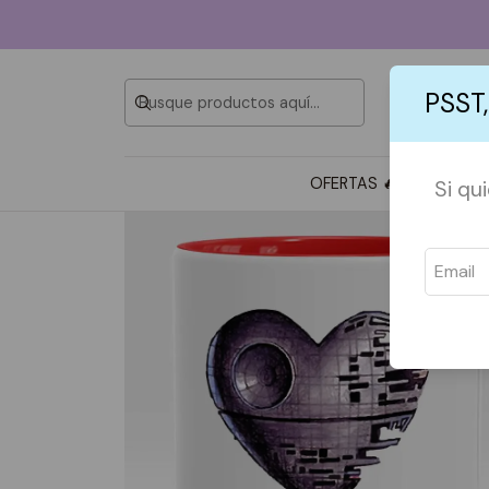
PSST,
OFERTAS 🔥
TOTE BAG
Si qu