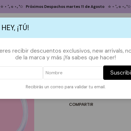
Inicio
TAZAS
FRASES
Tazón is this a pigeon?
✮ ⋆ ˚｡𖦹 ⋆｡°✩
Próximos Despachos martes 11 de Agosto
✮ ⋆ ˚｡𖦹 ⋆｡°✩
Tazón is this 
 HEY, ¡TÚ!
Agregar
Cantidad
S
ACCESORIOS
POLERAS
POLERONES
TAZAS
PAPELERÍA &
ieres recibir descuentos exclusivos, new arrivals, no
DESCRIPCIÓN:
de la marca y más ¡Ya sabes que hacer!
Tazón de cerámica, 11 oz.
Apto para microondas y lavava
Suscrib
|
Recibirás un correo para validar tu email.
Mostrar stock de ubicaci
COMPARTIR