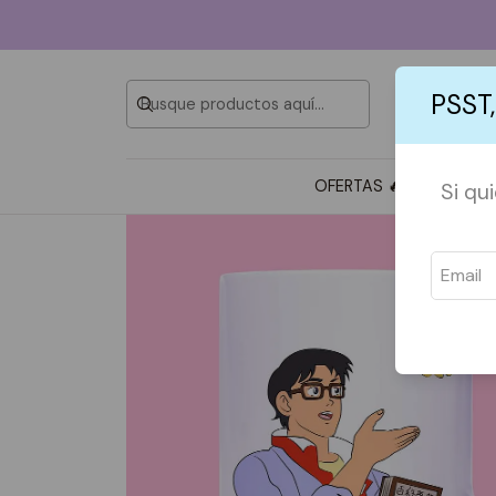
PSST,
OFERTAS 🔥
TOTE BAG
Si qu