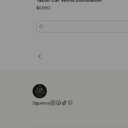
Tazón Cat World Domination
$6.990
Cantidad
Síguenos