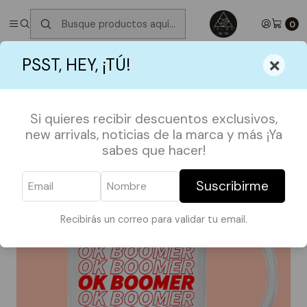
✮ ⋆ ˚｡𖦹 ⋆｡°✩
Próximos Despachos martes 11 de Agosto
✮ ⋆ ˚｡𖦹
⋆｡°✩
0
Inicio
TAZAS
FRASES
Tazón Ok Boomer
×
PSST, HEY, ¡TÚ!
Si quieres recibir descuentos exclusivos,
new arrivals, noticias de la marca y más ¡Ya
sabes que hacer!
Suscribirme
Recibirás un correo para validar tu email.