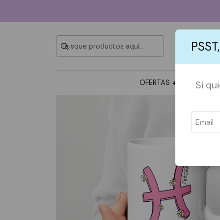
PSST,
OFERTAS 🔥
TOTE BAG
Si qu