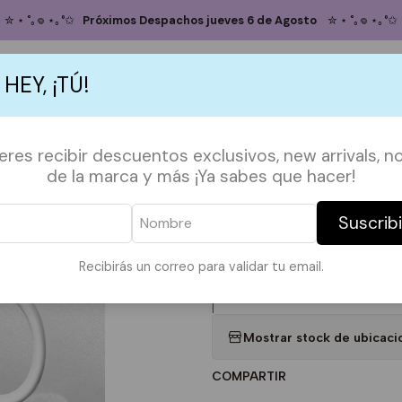
Inicio
TAZAS
SIGNOS
Taza Pisces
✮ ⋆ ˚｡𖦹 ⋆｡°✩
Próximos Despachos jueves 6 de Agosto
✮ ⋆ ˚｡𖦹 ⋆｡°✩
Taza Pisces
 HEY, ¡TÚ!
Agregar
Cantidad
S
ACCESORIOS
POLERAS
POLERONES
TAZAS
PAPELERÍA &
ieres recibir descuentos exclusivos, new arrivals, no
DESCRIPCIÓN:
de la marca y más ¡Ya sabes que hacer!
Taza cerámica, 11 oz
Suscrib
Diseño exclusivo por INLOV*
Recibirás un correo para validar tu email.
|
Mostrar stock de ubicaci
COMPARTIR