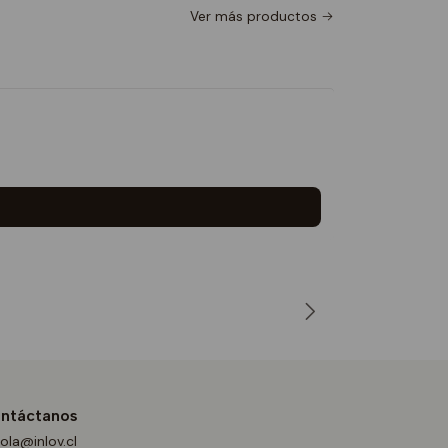
Ver más productos
Taza Sco
$6.990
5.0
ntáctanos
ola@inlov.cl