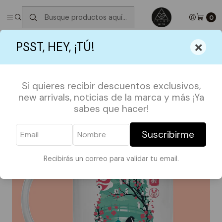
✮ ⋆ ˚｡𖦹 ⋆｡°✩
Próximos Despachos martes 11 de Agosto
✮ ⋆ ˚｡𖦹
⋆｡°✩
0
Inicio
TAZAS
Tazón Mononoke / Studio Ghibli
×
PSST, HEY, ¡TÚ!
Si quieres recibir descuentos exclusivos,
new arrivals, noticias de la marca y más ¡Ya
sabes que hacer!
Suscribirme
Recibirás un correo para validar tu email.